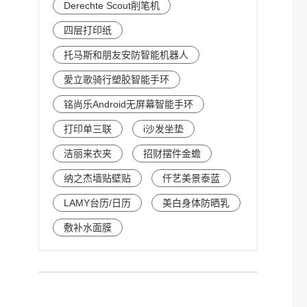
Derechte Scout削笔机
四层打印纸
托马斯和朋友安防智能机器人
愛立歌骑行塑胶智能手环
铭尚乐Android无屏幕智能手环
打印单三联
i沙发坐垫
洁丽来衣夹
招财摆件金蟾
纳之杰墙贴壁贴
仟艺美景泰蓝
LAMY台历/日历
美白身体防晒乳
敷补水面膜