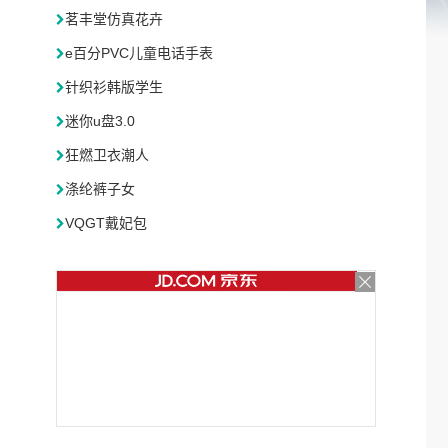
茗丰堂仿真花卉
e百分PVC儿童电话手表
针织衫韩版学生
迷你u盘3.0
狂燃卫衣潮人
涤纶裤子女
VQGT戴妃包