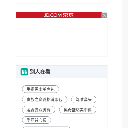
别人在看
手提男士单肩包
贵族之窗菱格链条包
笃唯套头
莲香姿踩脚裤
奥奇盛达美中裤
季莉背心裙