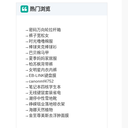
热门浏览
→
密码万向轮拉杆箱
→
裤子宽松女
→
时光噜噜棉服
→
棒球夹克棒球衫
→
巴贝棉马甲
→
夏季妈妈家居服
→
柏苏枫背带裤
→
女明星内衣内裤
→
EB-LINK键盘膜
→
canonmf4752
→
笔记本四核学生本
→
无线键鼠套装省电
→
潮停中性雪地靴
→
峥嵘毯业落地晾衣架
→
海娜天然植物
→
金至尊美斯去浮肿面膜