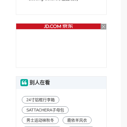
别人在看
24寸铝框行李箱
SATTACHERA子母包
男士运动袜秋冬
鹿依羊风衣