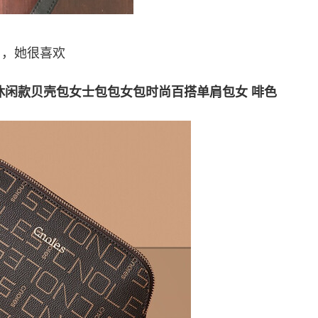
了，她很喜欢
O休闲款贝壳包女士包包女包时尚百搭单肩包女 啡色