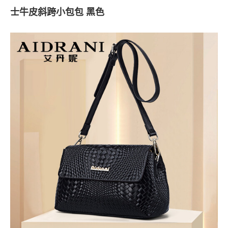
士牛皮斜跨小包包 黑色