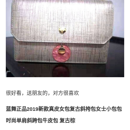
很好看，送朋友的，对方很喜欢
蓝舞正品2019新款真皮女包复古斜挎包女士小包包
时尚单肩斜跨包牛皮包 复古棕