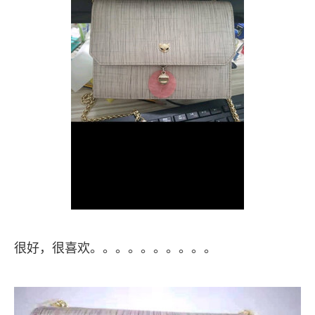
很好，很喜欢。。。。。。。。。。