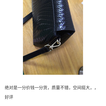
绝对是一分价钱一分货，质量不错，空间挺大，，
好评