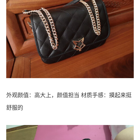
外观颜值：高大上，颜值担当 材质手感：摸起来挺
舒服的