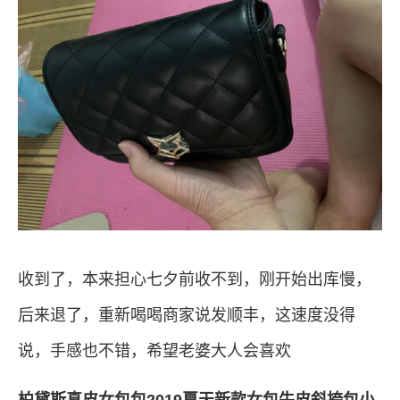
收到了，本来担心七夕前收不到，刚开始出库慢，
后来退了，重新喝喝商家说发顺丰，这速度没得
说，手感也不错，希望老婆大人会喜欢