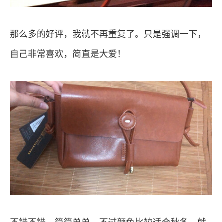
那么多的好评，我就不再重复了。只是强调一下，
自己非常喜欢，简直是大爱！