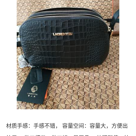
材质手感：手感不错， 容量空间：容量大，方便出