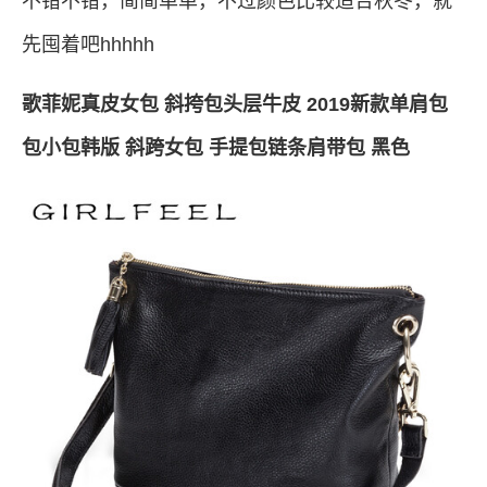
不错不错，简简单单，不过颜色比较适合秋冬，就
先囤着吧hhhhh
歌菲妮真皮女包 斜挎包头层牛皮 2019新款单肩包
包小包韩版 斜跨女包 手提包链条肩带包 黑色