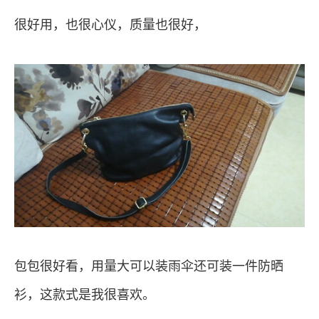
很好用，也很心仪，质量也很好，
包包很好看，用量大可以装雨伞还可装一件防晒
衫，这款式是我很喜欢。