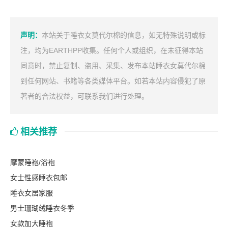
声明：
本站关于睡衣女莫代尔棉的信息，如无特殊说明或标
注，均为EARTHPP收集。任何个人或组织，在未征得本站
同意时，禁止复制、盗用、采集、发布本站睡衣女莫代尔棉
到任何网站、书籍等各类媒体平台。如若本站内容侵犯了原
著者的合法权益，可联系我们进行处理。
相关推荐
摩蒙睡袍/浴袍
女士性感睡衣包邮
睡衣女居家服
男士珊瑚绒睡衣冬季
女款加大睡袍