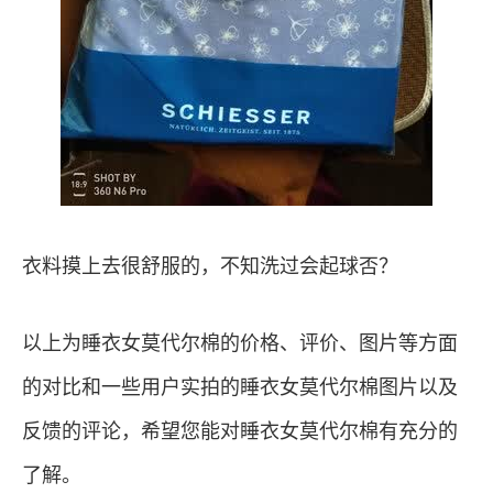
衣料摸上去很舒服的，不知洗过会起球否？
以上为睡衣女莫代尔棉的价格、评价、图片等方面
的对比和一些用户实拍的睡衣女莫代尔棉图片以及
反馈的评论，希望您能对睡衣女莫代尔棉有充分的
了解。