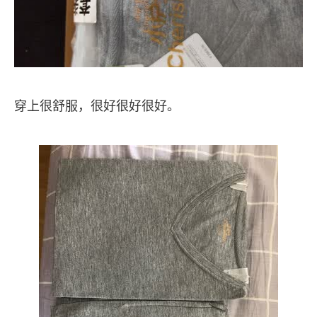
穿上很舒服，很好很好很好。