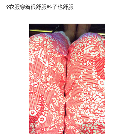
?衣服穿着很舒服料子也舒服