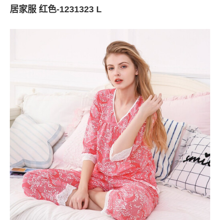
居家服 红色-1231323 L