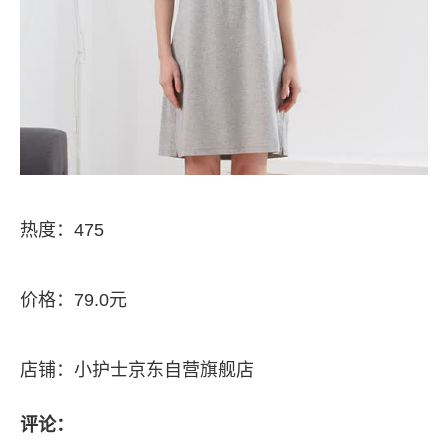
热度：475
价格：79.0元
店铺：小护士京东自营旗舰店
评论：