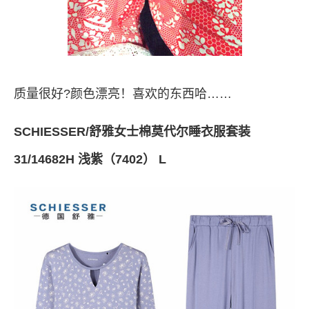
质量很好?颜色漂亮！喜欢的东西哈……
SCHIESSER/舒雅女士棉莫代尔睡衣服套装
31/14682H 浅紫（7402） L