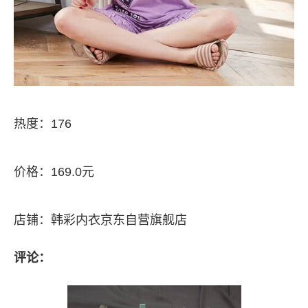
热度：176
价格：169.0元
店铺：韩彩内衣京东自营旗舰店
评论：