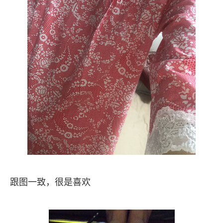
跟图一致，很是喜欢