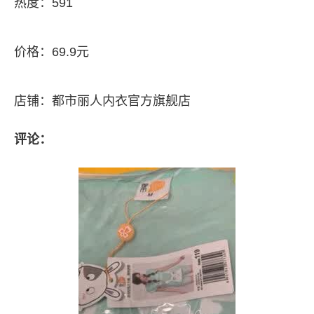
热度：591
价格：69.9元
店铺：都市丽人内衣官方旗舰店
评论：