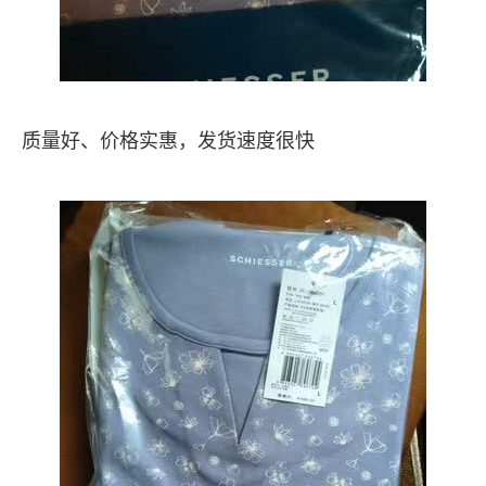
质量好、价格实惠，发货速度很快