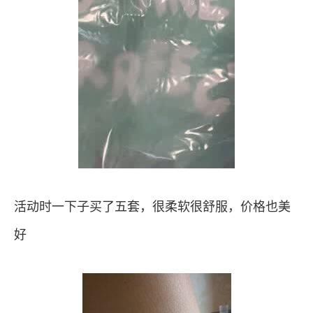
活动时一下子买了五套，很柔软很舒服，价格也美
好