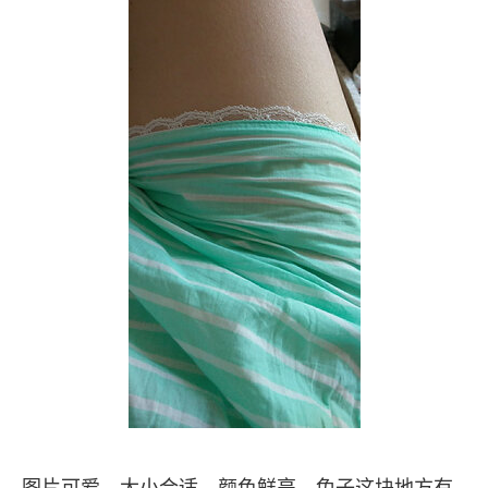
图片可爱，大小合适，颜色鲜亮，兔子这块地方有