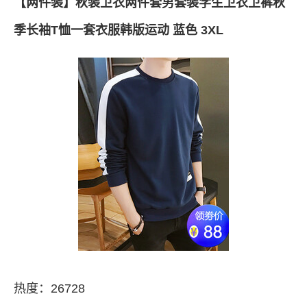
【两件装】秋装卫衣两件套男套装学生卫衣卫裤秋
季长袖T恤一套衣服韩版运动 蓝色 3XL
热度：26728