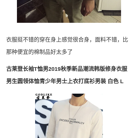
衣服挺不错的穿在身上感觉很合身，面料不错，比
那种便宜的棉制品好太多了
古莱登长袖T恤男2019秋季新品潮流韩版修身衣服
男生圆领体恤青少年男士上衣打底衫男装 白色 L