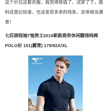
这个价位这套衣服，我觉得很值了，试穿了下，面
料还是比较谁，也没发现多余的线条，总体相当满
意！
七匹狼短袖T恤男士2019新款商务休闲翻领纯棉
POLO衫 101(藏青) 175/92A/XL