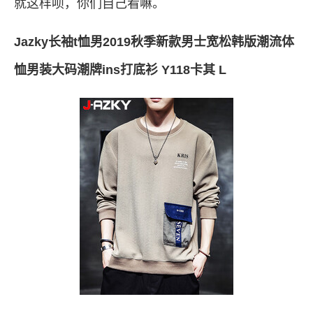
就这样呗，你们自己看嘛。
Jazky长袖t恤男2019秋季新款男士宽松韩版潮流体
恤男装大码潮牌ins打底衫 Y118卡其 L