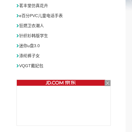
茗丰堂仿真花卉
e百分PVC儿童电话手表
狂燃卫衣潮人
针织衫韩版学生
迷你u盘3.0
涤纶裤子女
VQGT戴妃包