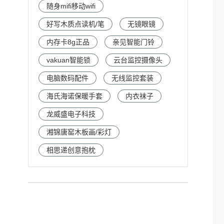
随身mifi移动wifi
好写木质点读机/笔
无镜眼镜
内存卡8g正品
亲见智能门铃
vakuan智能锁
云台监控摄像头
电脑数码配件
无线监控套装
海氏海诺保暖手套
内衣袜子
龙威盛电子科技
湘锦唐窑木板画/彩灯
相思递创意抱枕