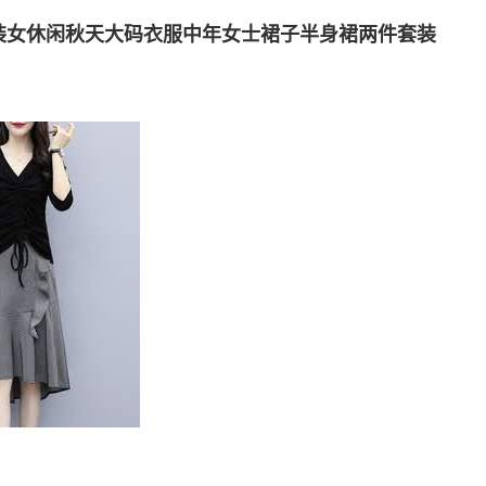
套装女休闲秋天大码衣服中年女士裙子半身裙两件套装