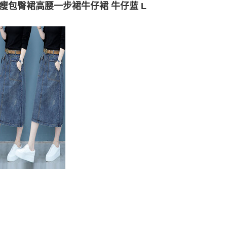
瘦包臀裙高腰一步裙牛仔裙 牛仔蓝 L