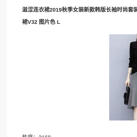
滋涩连衣裙2019秋季女装新款韩版长袖时尚
裙V32 图片色 L