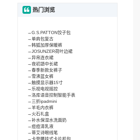
热门浏览
→
G.S.PATTON饺子包
→
单肩包复古
→
韩狐加厚保暖裤
→
JOSUNZER荷叶边裙
→
异帛连衣裙
→
夜初語中长裙
→
春季新款女裤子
→
雪沸蓝女裤
→
触摸显示器15寸
→
乐视电视摇控
→
洛库语音控制智能手表
→
三折ipadmini
→
羊毛内衣裤
→
火石礼盒
→
补水保湿水洗面奶
→
痘痘清乳液
→
蒂艾诗眼线笔
→
卡登腰挂式卡片机包