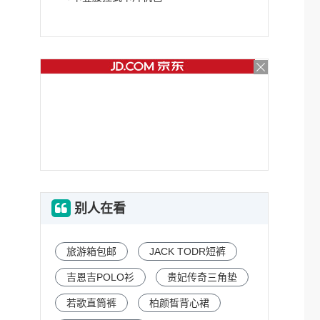
别人在看
旅游箱包邮
JACK TODR短裤
吉恩吉POLO衫
贵妃传奇三角垫
若歌直筒裤
柏颜晳背心裙