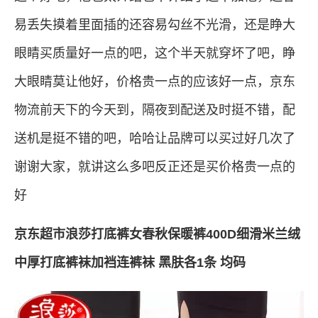
易丢失摸着里面插的还容易勾丝不光滑，还是睁大
眼睛买质量好一点的吧，这个半天就穿坏了吧，睁
大眼睛莫让他好，价格贵一点的应该好一点，京东
物流前天下的今天到，隔夜到配送及时挺不错，配
送机是挺不错的吧，哈哈让品牌可以买过好几次了
谢谢大家，就讲这么多吧反正还是买价格贵一点的
好
京东超市浪莎打底裤女春秋保暖裤400D细滑米兰绒
中厚打底裤袜加裆连裤袜 黑肤各1条 均码