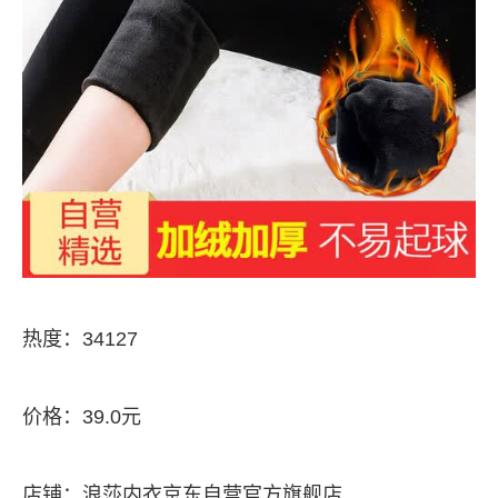
热度：34127
价格：39.0元
店铺：浪莎内衣京东自营官方旗舰店