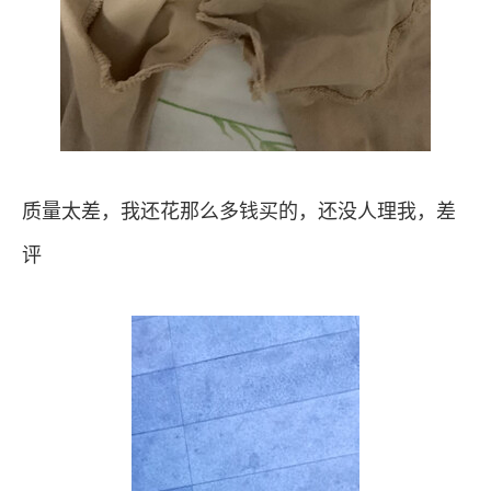
质量太差，我还花那么多钱买的，还没人理我，差
评