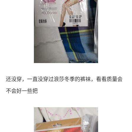
还没穿，一直没穿过浪莎冬季的裤袜，看看质量会
不会好一些把