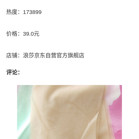
热度：173899
价格：39.0元
店铺：浪莎京东自营官方旗舰店
评论：