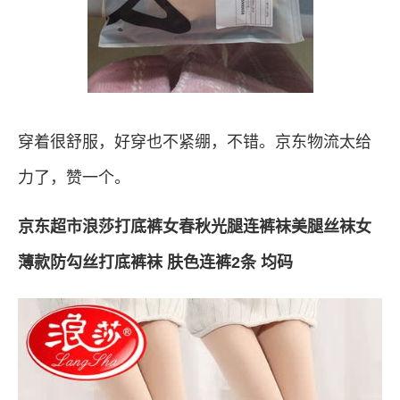
穿着很舒服，好穿也不紧绷，不错。京东物流太给
力了，赞一个。
京东超市浪莎打底裤女春秋光腿连裤袜美腿丝袜女
薄款防勾丝打底裤袜 肤色连裤2条 均码