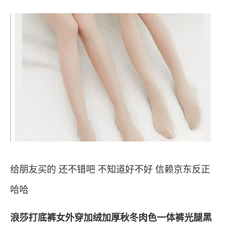
给朋友买的 还不错吧 不知道好不好 信赖京东反正
哈哈
浪莎打底裤女外穿加绒加厚秋冬肉色一体裤光腿黑