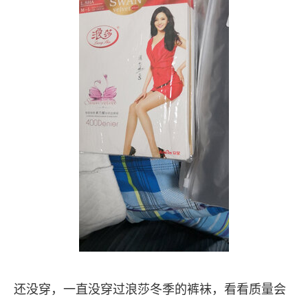
还没穿，一直没穿过浪莎冬季的裤袜，看看质量会