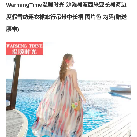
WarmingTime温暖时光 沙滩裙波西米亚长裙海边
度假雪纺连衣裙旅行吊带中长裙 图片色 均码(赠送
腰带)