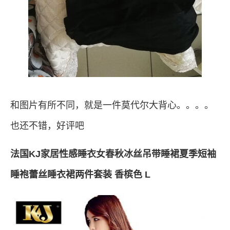
和图片有所不同，就是一件莫代尔大背心。。。。
也还不错，好评吧
法国KJ家居性感睡衣女春秋冰丝吊带睡裙夏季短袖
睡袍蕾丝睡衣裙两件套装 香槟色 L