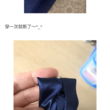
穿一次就断了～^_^