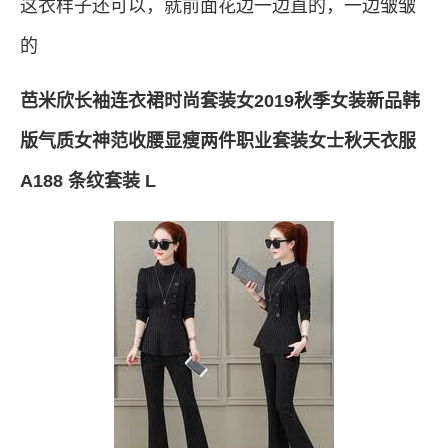
这衣样子还可以，就前面花边一边直的，一边皱皱
的
芭米欣长袖连衣裙时尚套装女2019秋季女装新品韩
版气质女神范收腰显瘦两件职业套装女士秋天衣服
A188 条纹套装 L