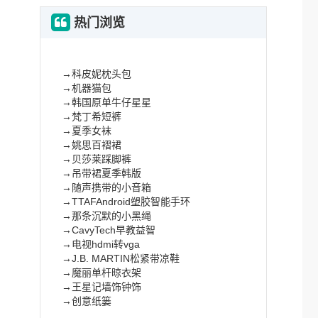
热门浏览
→
科皮妮枕头包
→
机器猫包
→
韩国原单牛仔星星
→
梵丁希短裤
→
夏季女袜
→
姚思百褶裙
→
贝莎莱踩脚裤
→
吊带裙夏季韩版
→
随声携带的小音箱
→
TTAFAndroid塑胶智能手环
→
那条沉默的小黑绳
→
CavyTech早教益智
→
电视hdmi转vga
→
J.B. MARTIN松紧带凉鞋
→
魔丽单杆晾衣架
→
王星记墙饰钟饰
→
创意纸篓