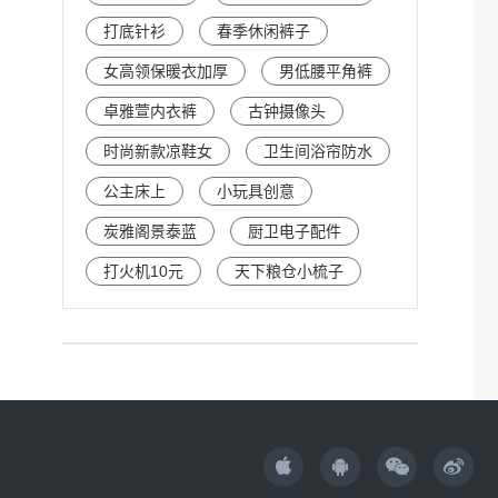
打底针衫
春季休闲裤子
女高领保暖衣加厚
男低腰平角裤
卓雅萱内衣裤
古钟摄像头
时尚新款凉鞋女
卫生间浴帘防水
公主床上
小玩具创意
炭雅阁景泰蓝
厨卫电子配件
打火机10元
天下粮仓小梳子