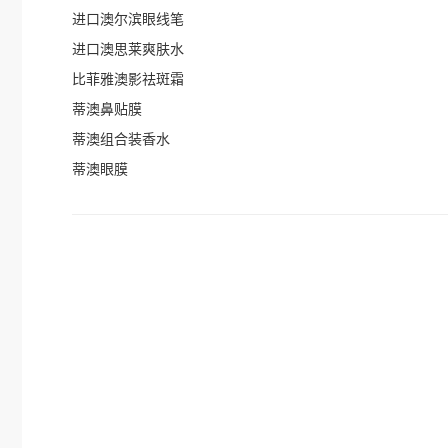
进口澳尔滨眼线笔
进口澳思莱爽肤水
比菲雅澳影祛斑霜
蒂澳鼻贴膜
蒂澳组合装香水
蒂澳眼膜