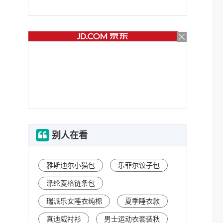
别人在看
雅斯迪尔小猫包
乐菲尔饺子包
涤纶菱格链条包
瑞派乐女睡衣纯棉
夏季睡衣款
真迪威衬衫
男士运动衣套装秋