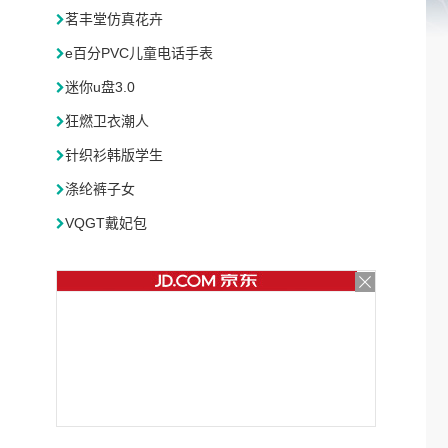
茗丰堂仿真花卉
e百分PVC儿童电话手表
迷你u盘3.0
狂燃卫衣潮人
针织衫韩版学生
涤纶裤子女
VQGT戴妃包